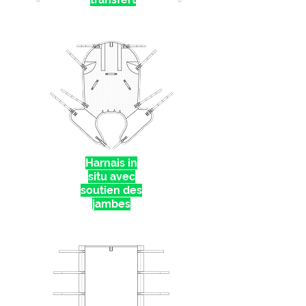
Harnais in
situ avec
soutien des
jambes