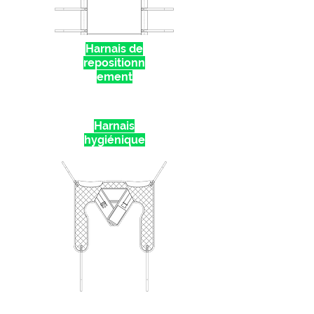
Harnais de
repositionn
ement
Harnais
hygiénique