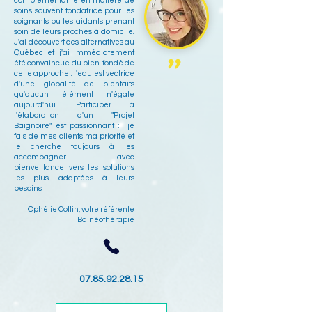
complémentarité en matière de
soins souvent fondatrice pour les
soignants ou les aidants prenant
soin de leurs proches à domicile.
J'ai découvert ces alternatives au
Québec et j'ai immédiatement
"
été convaincue du bien-fondé de
cette approche : l'eau est vectrice
d'une globalité de bienfaits
qu'aucun élément n'égale
aujourd'hui. Participer à
l'élaboration d'un "Projet
Baignoire" est passionnant : je
fais de mes clients ma priorité et
je cherche toujours à les
accompagner avec
bienveillance vers les solutions
les plus adaptées à leurs
besoins.
Ophélie Collin, votre référente
Balnéothérapie
07.85.92.28.15